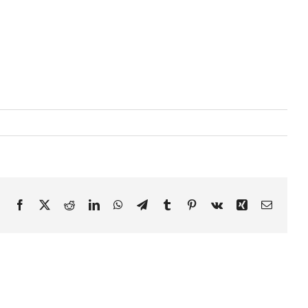
Facebook
X
Reddit
LinkedIn
WhatsApp
Telegram
Tumblr
Pinterest
Vk
Xing
E-
mail