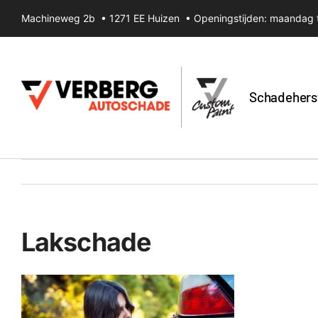
Ga
Machineweg 2b • 1271 EE Huizen • Openingstijden: maandag t
naar
inhoud
Schadehers
Lakschade