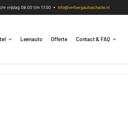
/m vrijdag 08.00 t/m 17.00 •
info@verbergautoschade.nl
tel
Leenauto
Offerte
Contact & FAQ