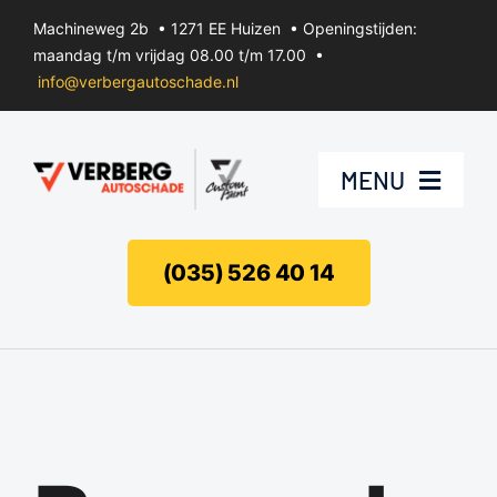
Ga
Machineweg 2b • 1271 EE Huizen • Openingstijden:
naar
maandag t/m vrijdag 08.00 t/m 17.00 •
inhoud
info@verbergautoschade.nl
MENU
Bumperherstel
(035) 526 40 14
Velgenherstel
Uitdeuken zonder spuiten
Koplamp herstel