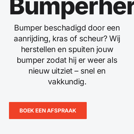
Bumperher
Spotrepair
Bumper beschadigd door een
Steenslagreparatie
aanrijding, kras of scheur? Wij
Schadeherstel
herstellen en spuiten jouw
bumper zodat hij er weer als
Zo herstellen wij autoschade. Stap voor stap
nieuw uitziet – snel en
vakkundig.
Contact
BOEK EEN AFSPRAAK