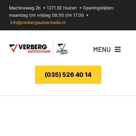
Ga
Machineweg 2b • 1271 EE Huizen • Openingstijden:
naar
maandag t/m vrijdag 08.00 t/m 17.00 •
inhoud
info@verbergautoschade.nl
MENU
Bumperherstel
(035) 526 40 14
Velgenherstel
Uitdeuken zonder spuiten
Koplamp herstel