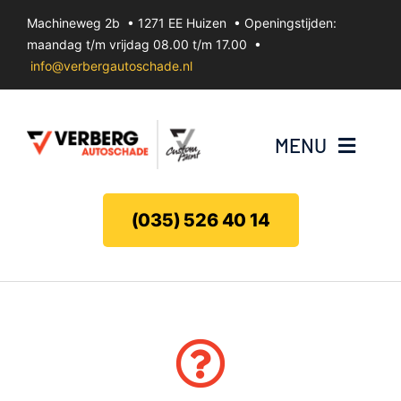
Ga
Machineweg 2b • 1271 EE Huizen • Openingstijden:
naar
maandag t/m vrijdag 08.00 t/m 17.00 •
inhoud
info@verbergautoschade.nl
MENU
Bumperherstel
(035) 526 40 14
Velgenherstel
Uitdeuken zonder spuiten
Koplamp herstel