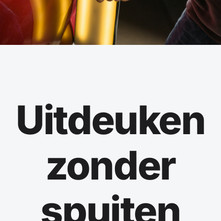
Spotrepair
Steenslagreparatie
Schadeherstel
Uitdeuken
Zo herstellen wij autoschade. Stap voor stap
Contact
zonder
spuiten