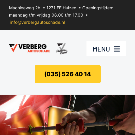
Ga
Machineweg 2b • 1271 EE Huizen • Openingstijden:
naar
maandag t/m vrijdag 08.00 t/m 17.00 •
inhoud
info@verbergautoschade.nl
MENU
Bumperherstel
(035) 526 40 14
Velgenherstel
Uitdeuken zonder spuiten
Koplamp herstel