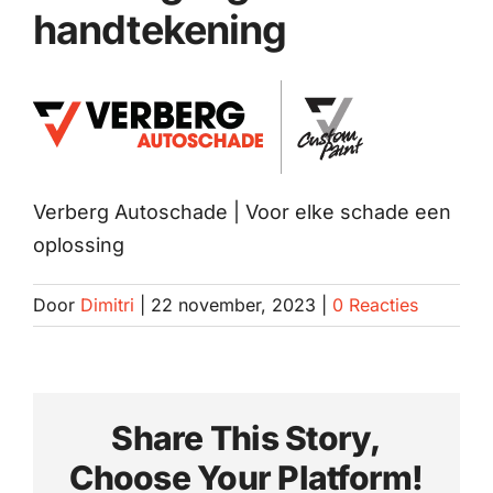
handtekening
Spotrepair
Steenslagreparatie
Schadeherstel
Verberg Autoschade | Voor elke schade een
Zo herstellen wij autoschade. Stap voor stap
oplossing
Contact
Door
Dimitri
|
22 november, 2023
|
0 Reacties
Share This Story,
Choose Your Platform!