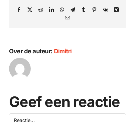
Facebook
X
Reddit
LinkedIn
WhatsApp
Telegram
Tumblr
Pinterest
Vk
Xing
E-
mail
Over de auteur:
Dimitri
Geef een reactie
Reactie