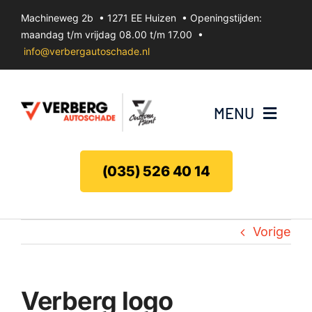
Ga
Machineweg 2b • 1271 EE Huizen • Openingstijden:
naar
maandag t/m vrijdag 08.00 t/m 17.00 •
inhoud
info@verbergautoschade.nl
MENU
Bumperherstel
(035) 526 40 14
Velgenherstel
Vorige
Uitdeuken zonder spuiten
Koplamp herstel
Verberg logo