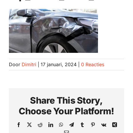
Spotrepair
Steenslagreparatie
Schadeherstel
Zo herstellen wij autoschade. Stap voor stap
Door
Dimitri
|
17 januari, 2024
|
0 Reacties
Contact
Share This Story,
Choose Your Platform!
Facebook
X
Reddit
LinkedIn
WhatsApp
Telegram
Tumblr
Pinterest
Vk
Xing
E-