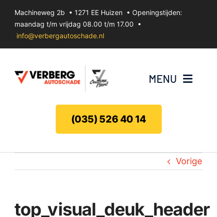
Ga
Machineweg 2b • 1271 EE Huizen • Openingstijden:
naar
maandag t/m vrijdag 08.00 t/m 17.00 •
inhoud
info@verbergautoschade.nl
MENU
Bumperherstel
(035) 526 40 14
Velgenherstel
Vorige
Uitdeuken zonder spuiten
Koplamp herstel
top_visual_deuk_header