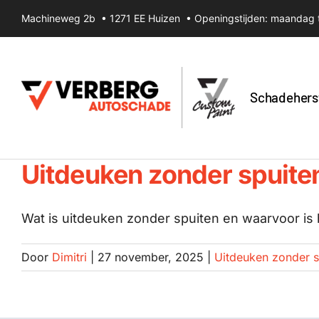
Ga
Machineweg 2b • 1271 EE Huizen • Openingstijden: maandag t
naar
inhoud
Schadehers
Uitdeuken zonder spuite
Wat is uitdeuken zonder spuiten en waarvoor is h
Door
Dimitri
|
27 november, 2025
|
Uitdeuken zonder s