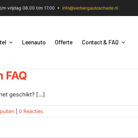
/m vrijdag 08.00 t/m 17.00 •
info@verbergautoschade.nl
tel
Leenauto
Offerte
Contact & FAQ
n FAQ
et geschikt? [...]
puiten
|
0 Reacties