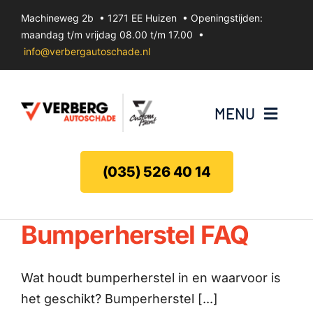
Ga
Machineweg 2b • 1271 EE Huizen • Openingstijden:
naar
maandag t/m vrijdag 08.00 t/m 17.00 •
inhoud
info@verbergautoschade.nl
MENU
Bumperherstel
(035) 526 40 14
Velgenherstel
Bumperherstel FAQ
Uitdeuken zonder spuiten
Wat houdt bumperherstel in en waarvoor is
Koplamp herstel
het geschikt? Bumperherstel [...]