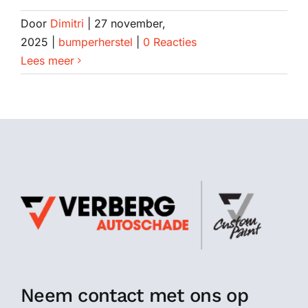
Spotrepair
Door
Dimitri
|
27 november,
2025
|
bumperherstel
|
0 Reacties
Lees meer
Steenslagreparatie
Schadeherstel
Zo herstellen wij autoschade. Stap voor stap
Contact
Neem contact met ons op