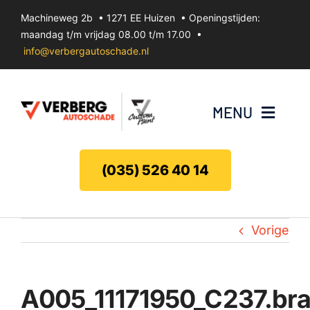
Ga
Machineweg 2b • 1271 EE Huizen • Openingstijden:
naar
maandag t/m vrijdag 08.00 t/m 17.00 •
inhoud
info@verbergautoschade.nl
MENU
Bumperherstel
(035) 526 40 14
Velgenherstel
Vorige
Uitdeuken zonder spuiten
Koplamp herstel
A005_11171950_C237.br