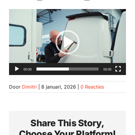
Spotrepair
Videospeler
Steenslagreparatie
Schadeherstel
Zo herstellen wij autoschade. Stap voor stap
00:00
00:05
Contact
Door
Dimitri
|
8 januari, 2026
|
0 Reacties
Share This Story,
Choose Your Platform!