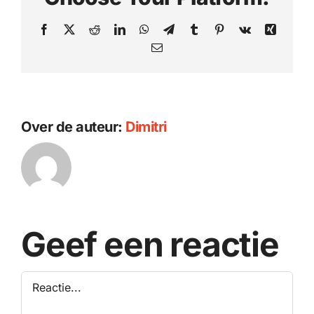
Facebook
X
Reddit
LinkedIn
WhatsApp
Telegram
Tumblr
Pinterest
Vk
Xing
E-
mail
Over de auteur:
Dimitri
Geef een reactie
Reactie