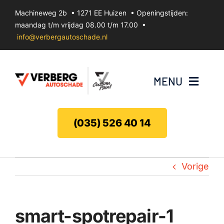
Ga
Machineweg 2b • 1271 EE Huizen • Openingstijden:
naar
maandag t/m vrijdag 08.00 t/m 17.00 •
inhoud
info@verbergautoschade.nl
MENU
Bumperherstel
(035) 526 40 14
Velgenherstel
Vorige
Uitdeuken zonder spuiten
Koplamp herstel
smart-spotrepair-1