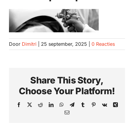
Spotrepair
Steenslagreparatie
Door
Dimitri
|
25 september, 2025
|
0 Reacties
Schadeherstel
Zo herstellen wij autoschade. Stap voor stap
Share This Story,
Contact
Choose Your Platform!
Facebook
X
Reddit
LinkedIn
WhatsApp
Telegram
Tumblr
Pinterest
Vk
Xing
E-
mail