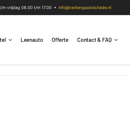
/m vrijdag 08.00 t/m 17.00 •
info@verbergautoschade.nl
tel
Leenauto
Offerte
Contact & FAQ