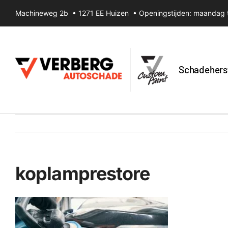
Ga
Machineweg 2b • 1271 EE Huizen • Openingstijden: maandag t
naar
inhoud
Schadehers
koplamprestore