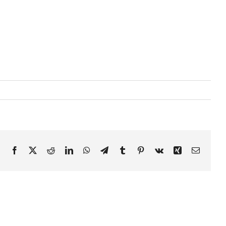
Facebook
X
Reddit
LinkedIn
WhatsApp
Telegram
Tumblr
Pinterest
Vk
Xing
E-
mail