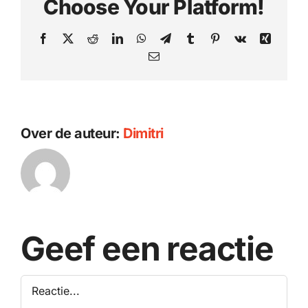
Choose Your Platform!
Facebook
X
Reddit
LinkedIn
WhatsApp
Telegram
Tumblr
Pinterest
Vk
Xing
E-
mail
Over de auteur:
Dimitri
Geef een reactie
Reactie