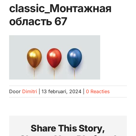
classic_Монтажная
Spotrepair
область 67
Steenslagreparatie
Schadeherstel
Zo herstellen wij autoschade. Stap voor stap
Contact
Door
Dimitri
|
13 februari, 2024
|
0 Reacties
Share This Story,