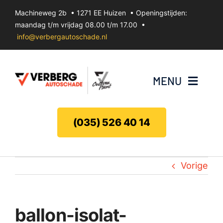
Ga
Machineweg 2b • 1271 EE Huizen • Openingstijden:
naar
maandag t/m vrijdag 08.00 t/m 17.00 •
inhoud
info@verbergautoschade.nl
MENU
Bumperherstel
(035) 526 40 14
Velgenherstel
Vorige
Uitdeuken zonder spuiten
Koplamp herstel
ballon-isolat-