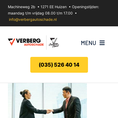
Ga
Machineweg 2b • 1271 EE Huizen • Openingstijden:
naar
maandag t/m vrijdag 08.00 t/m 17.00 •
inhoud
info@verbergautoschade.nl
MENU
Bumperherstel
(035) 526 40 14
Velgenherstel
Uitdeuken zonder spuiten
Koplamp herstel