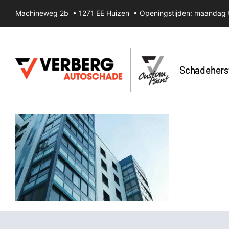
Ga
Machineweg 2b • 1271 EE Huizen • Openingstijden: maandag t
naar
inhoud
Schadehers