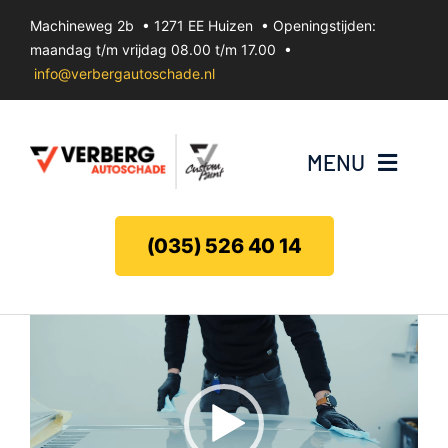
Ga
Machineweg 2b • 1271 EE Huizen • Openingstijden:
naar
maandag t/m vrijdag 08.00 t/m 17.00 •
inhoud
info@verbergautoschade.nl
MENU
Bumperherstel
(035) 526 40 14
Velgenherstel
Videospeler
Uitdeuken zonder spuiten
Koplamp herstel